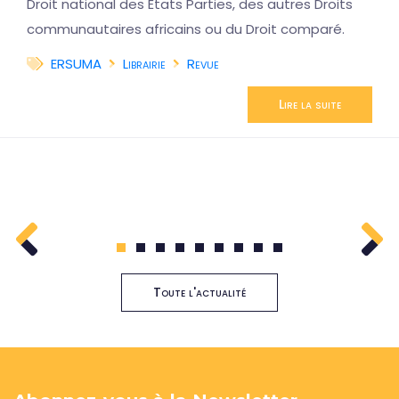
Droit national des États Parties, des autres Droits
communautaires africains ou du Droit comparé.
ERSUMA
Librairie
Revue
Lire la suite
1
2
3
4
5
6
7
8
9
Toute l'actualité