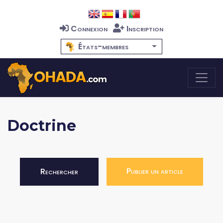
Connexion
Inscription
États-membres
Doctrine
Publier un article
Rechercher