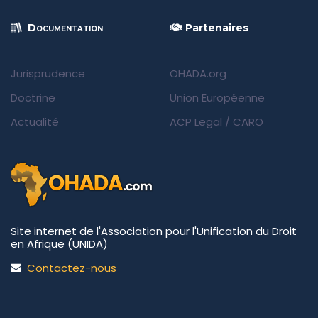
Documentation
Partenaires
Jurisprudence
OHADA.org
Doctrine
Union Européenne
Actualité
ACP Legal
/
CARO
Site internet de l'Association pour l'Unification du Droit
en Afrique (UNIDA)
Contactez-nous