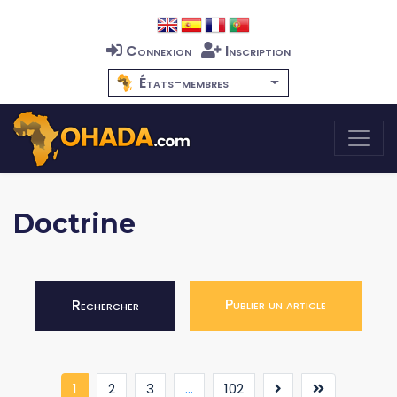
Connexion
Inscription
États-membres
Doctrine
Publier un article
Rechercher
(current)
1
2
3
...
102