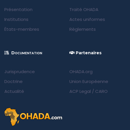
Présentation
Traité OHADA
Institutions
Actes uniformes
États-membres
Règlements
Documentation
Partenaires
Jurisprudence
OHADA.org
Doctrine
Union Européenne
Actualité
ACP Legal
/
CARO