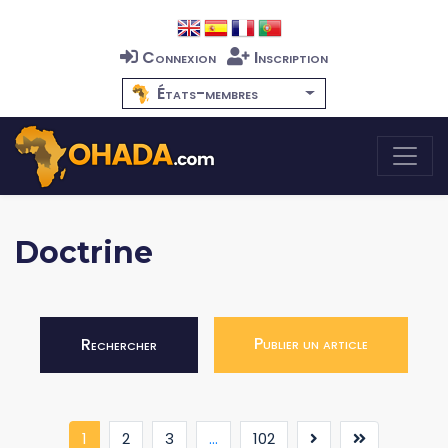
Connexion
Inscription
États-membres
Doctrine
Publier un article
Rechercher
(current)
1
2
3
...
102