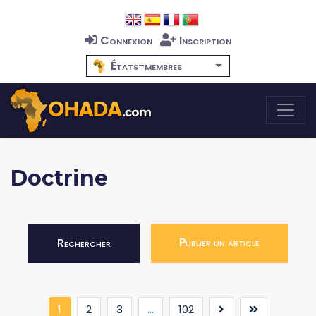
Connexion
Inscription
États-membres
Doctrine
Publier un article
Rechercher
(current)
1
2
3
...
102