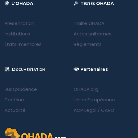
L'OHADA
Textes OHADA
Présentation
Traité OHADA
Institutions
Actes uniformes
États-membres
Règlements
Documentation
Partenaires
Jurisprudence
OHADA.org
Doctrine
Union Européenne
Actualité
ACP Legal
/
CARO