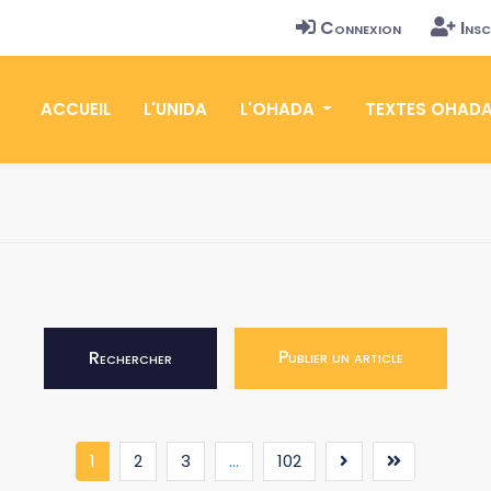
Connexion
Insc
ACCUEIL
L'UNIDA
L'OHADA
TEXTES OHAD
Publier un article
Rechercher
(current)
1
2
3
...
102