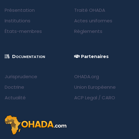
Présentation
Traité OHADA
Institutions
Actes uniformes
États-membres
Règlements
Documentation
Partenaires
Jurisprudence
OHADA.org
Doctrine
Union Européenne
Actualité
ACP Legal
/
CARO