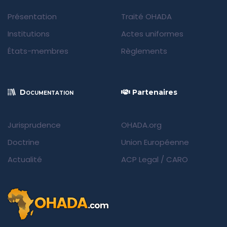
Présentation
Traité OHADA
Institutions
Actes uniformes
États-membres
Règlements
Documentation
Partenaires
Jurisprudence
OHADA.org
Doctrine
Union Européenne
Actualité
ACP Legal
/
CARO