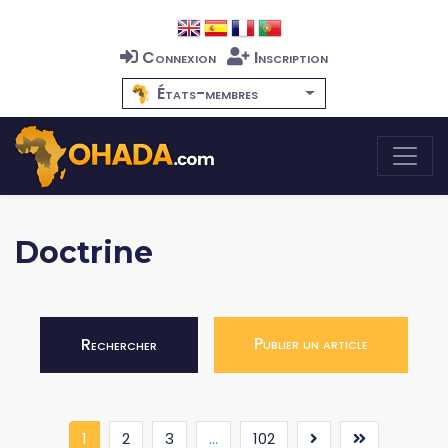
Connexion
Inscription
États-membres
Doctrine
Publier un article
Rechercher
(current)
1
2
3
...
102