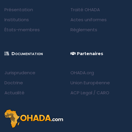
Présentation
Traité OHADA
Institutions
Actes uniformes
États-membres
Règlements
Documentation
Partenaires
Jurisprudence
OHADA.org
Doctrine
Union Européenne
Actualité
ACP Legal
/
CARO