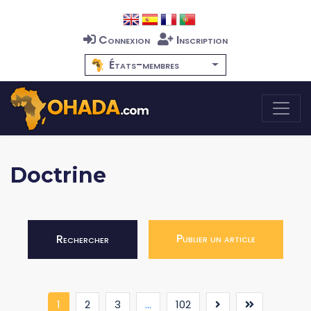
Connexion
Inscription
États-membres
Doctrine
Publier un article
Rechercher
(current)
1
2
3
...
102