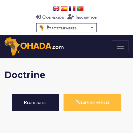
Connexion
Inscription
États-membres
Doctrine
Publier un article
Rechercher