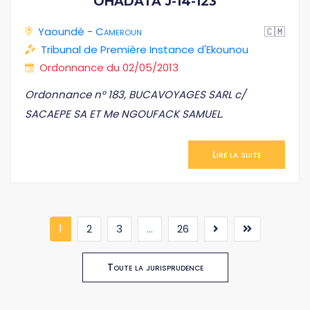
OHADATA J-14-123
Yaoundé
-
Cameroun
🇨🇲
Tribunal de Première Instance d'Ekounou
Ordonnance du 02/05/2013
Ordonnance n° 183, BUCAVOYAGES SARL c/
SACAEPE SA ET Me NGOUFACK SAMUEL.
Lire la suite
(current)
1
2
3
...
26
Toute la jurisprudence