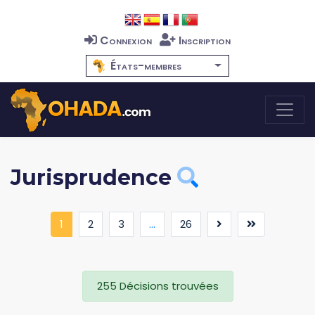
Connexion
Inscription
États-membres
Jurisprudence
(current)
1
2
3
...
26
255 Décisions trouvées