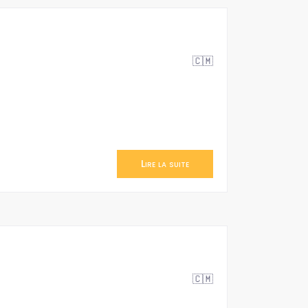
🇨🇲
Lire la suite
🇨🇲