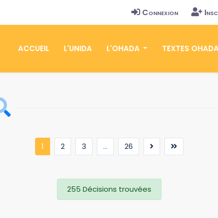
Connexion
Insc
ACCUEIL
L'UNIDA
L'OHADA
TEXTES OHAD
(current)
1
2
3
...
26
255 Décisions trouvées