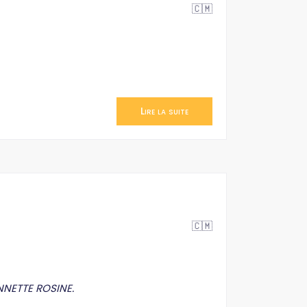
🇨🇲
Lire la suite
🇨🇲
NNETTE ROSINE.