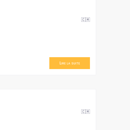
🇨🇲
Lire la suite
🇨🇲