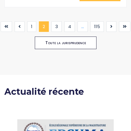
(current)
1
2
3
4
...
115
Toute la jurisprudence
Actualité récente