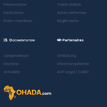
Présentation
Traité OHADA
Institutions
Actes uniformes
États-membres
Règlements
Documentation
Partenaires
Jurisprudence
OHADA.org
Doctrine
Union Européenne
Actualité
ACP Legal
/
CARO