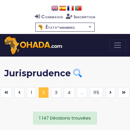
Connexion
Inscription
États-membres
Jurisprudence
(current)
1
2
3
4
...
115
1 147 Décisions trouvées