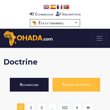
Connexion
Inscription
États-membres
Doctrine
Publier un article
Rechercher
(current)
1
2
3
...
102