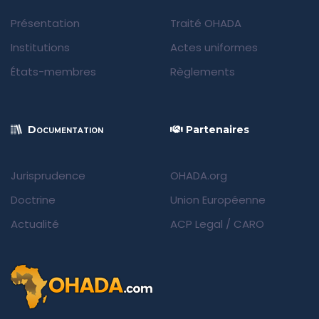
Présentation
Traité OHADA
Institutions
Actes uniformes
États-membres
Règlements
Documentation
Partenaires
Jurisprudence
OHADA.org
Doctrine
Union Européenne
Actualité
ACP Legal
/
CARO