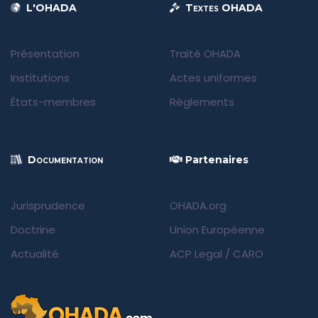
L'OHADA
Textes OHADA
Présentation
Traité OHADA
Institutions
Actes uniformes
États-membres
Règlements
Documentation
Partenaires
Jurisprudence
OHADA.org
Doctrine
Union Européenne
Actualité
ACP Legal
/
CARO