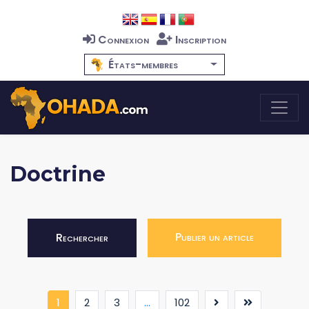
Connexion
Inscription
États-membres
Doctrine
Publier un article
Rechercher
(current)
1
2
3
...
102