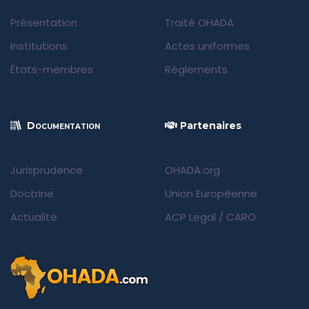
Présentation
Traité OHADA
Institutions
Actes uniformes
États-membres
Règlements
Documentation
Partenaires
Jurisprudence
OHADA.org
Doctrine
Union Européenne
Actualité
ACP Legal
/
CARO