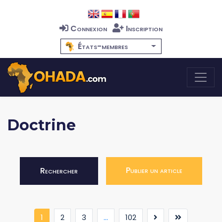
Connexion
Inscription
États-membres
Doctrine
Publier un article
Rechercher
(current)
1
2
3
...
102