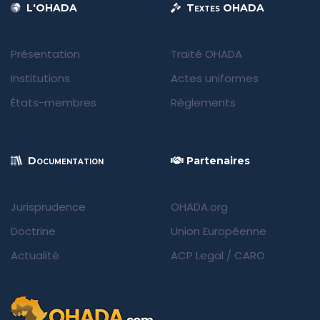
L'OHADA
Textes OHADA
Présentation
Traité OHADA
Institutions
Actes uniformes
États-membres
Règlements
Documentation
Partenaires
Jurisprudence
OHADA.org
Doctrine
Union Européenne
Actualité
ACP Legal
/
CARO