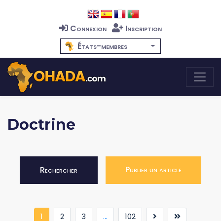
Connexion
Inscription
États-membres
Doctrine
Publier un article
Rechercher
(current)
1
2
3
...
102