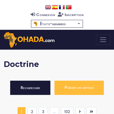
Connexion
Inscription
États-membres
Doctrine
Publier un article
Rechercher
(current)
1
2
3
...
102