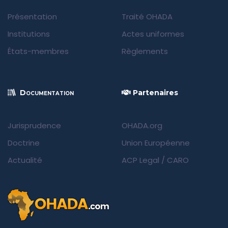
Présentation
Traité OHADA
Institutions
Actes uniformes
États-membres
Règlements
Documentation
Partenaires
Jurisprudence
OHADA.org
Doctrine
Union Européenne
Actualité
ACP Legal
/
CARO