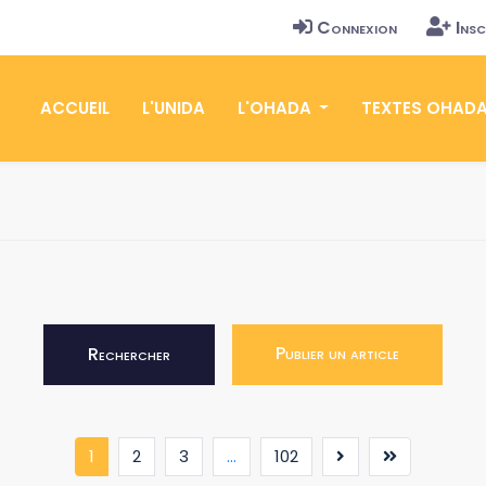
Connexion
Insc
ACCUEIL
L'UNIDA
L'OHADA
TEXTES OHAD
Publier un article
Rechercher
(current)
1
2
3
...
102