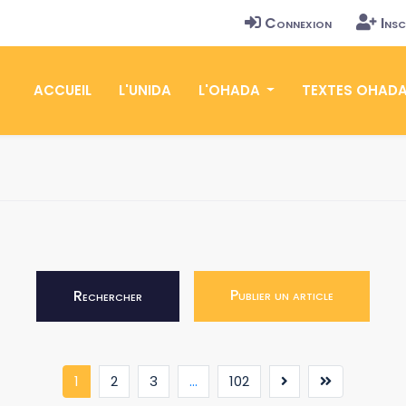
Connexion
Insc
ACCUEIL
L'UNIDA
L'OHADA
TEXTES OHAD
Publier un article
Rechercher
(current)
1
2
3
...
102