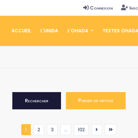
Connexion
Insc
ACCUEIL
L'UNIDA
L'OHADA
TEXTES OHAD
Publier un article
Rechercher
(current)
1
2
3
...
102