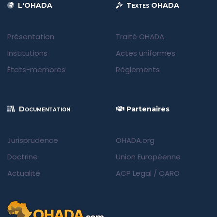
L'OHADA
Textes OHADA
Présentation
Traité OHADA
Institutions
Actes uniformes
États-membres
Règlements
Documentation
Partenaires
Jurisprudence
OHADA.org
Doctrine
Union Européenne
Actualité
ACP Legal
/
CARO