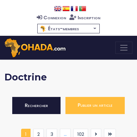
Connexion
Inscription
États-membres
Doctrine
Publier un article
Rechercher
(current)
1
2
3
...
102