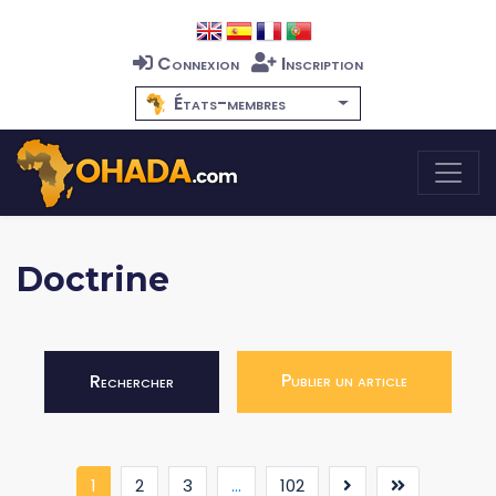
Connexion
Inscription
États-membres
Doctrine
Publier un article
Rechercher
(current)
1
2
3
...
102