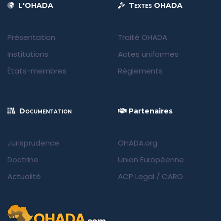
L'OHADA
Textes OHADA
Présentation
Traité OHADA
Institutions
Actes uniformes
États-membres
Règlements
Documentation
Partenaires
Jurisprudence
OHADA.org
Doctrine
Union Européenne
Actualité
ACP Legal
/
CARO