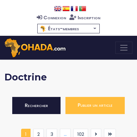
Connexion
Inscription
États-membres
Doctrine
Publier un article
Rechercher
(current)
1
2
3
...
102