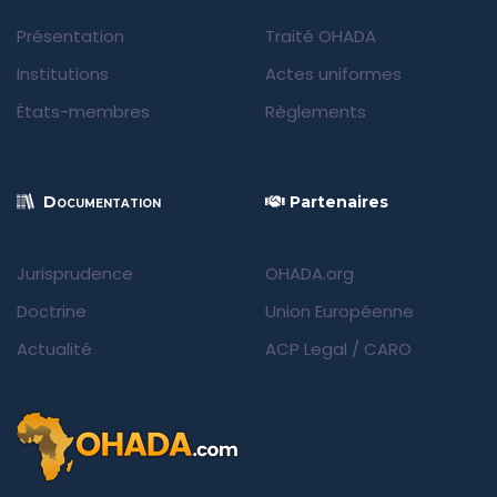
Présentation
Traité OHADA
Institutions
Actes uniformes
États-membres
Règlements
Documentation
Partenaires
Jurisprudence
OHADA.org
Doctrine
Union Européenne
Actualité
ACP Legal
/
CARO