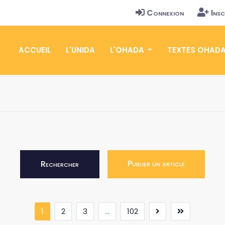
Connexion
Insc
ACCUEIL
L'UNIDA
L'OHADA
TEXTES OHAD
Publier un article
Rechercher
(current)
1
2
3
...
102