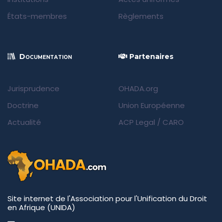
États-membres
Règlements
Documentation
Partenaires
Jurisprudence
OHADA.org
Doctrine
Union Européenne
Actualité
ACP Legal
/
CARO
Site internet de l'Association pour l'Unification du Droit
en Afrique (UNIDA)