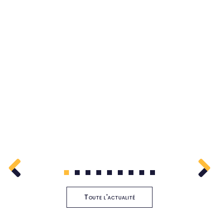
1
2
3
4
5
6
7
8
9
Toute l'actualité