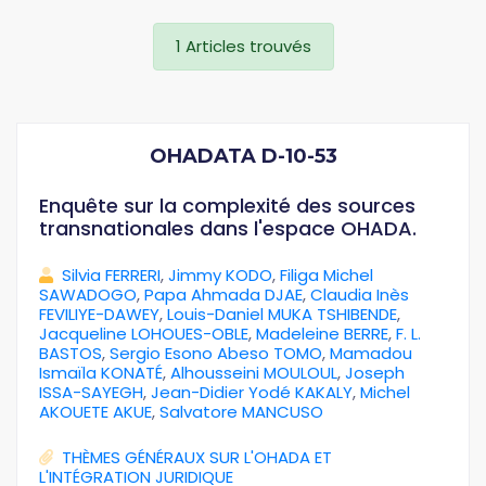
1 Articles trouvés
OHADATA D-10-53
Enquête sur la complexité des sources
transnationales dans l'espace OHADA.
Silvia FERRERI
,
Jimmy KODO
,
Filiga Michel
SAWADOGO
,
Papa Ahmada DJAE
,
Claudia Inès
FEVILIYE-DAWEY
,
Louis-Daniel MUKA TSHIBENDE
,
Jacqueline LOHOUES-OBLE
,
Madeleine BERRE
,
F. L.
BASTOS
,
Sergio Esono Abeso TOMO
,
Mamadou
Ismaïla KONATÉ
,
Alhousseini MOULOUL
,
Joseph
ISSA-SAYEGH
,
Jean-Didier Yodé KAKALY
,
Michel
AKOUETE AKUE
,
Salvatore MANCUSO
THÈMES GÉNÉRAUX SUR L'OHADA ET
L'INTÉGRATION JURIDIQUE