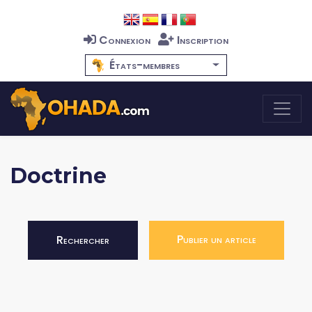
Connexion
Inscription
États-membres
Doctrine
Publier un article
Rechercher