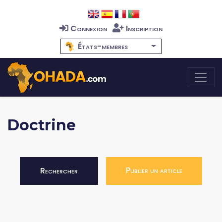
Connexion
Inscription
États-membres
Doctrine
Publier un article
Rechercher