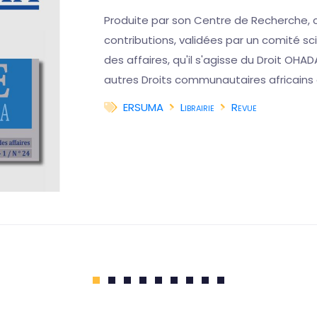
Produite par son Centre de Recherche, 
contributions, validées par un comité scie
des affaires, qu'il s'agisse du Droit OHAD
autres Droits communautaires africains
ERSUMA
Librairie
Revue
1
2
3
4
5
6
7
8
9