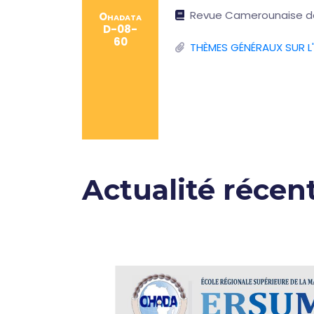
Revue Camerounaise de 
Ohadata
D-08-
60
THÈMES GÉNÉRAUX SUR L'
Actualité récen
nue le
🇨🇩