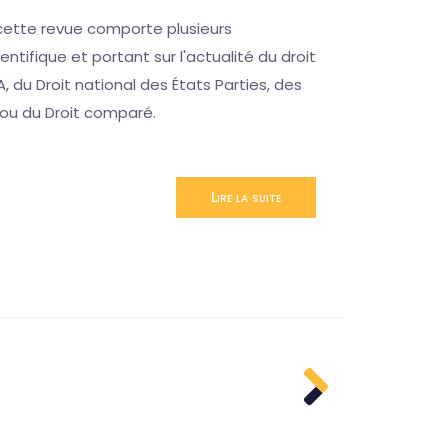
cette revue comporte plusieurs
Ce sémina
ntifique et portant sur l'actualité du droit
permettre
A, du Droit national des États Parties, des
désagréab
 ou du Droit comparé.
CCJA
Lire la suite