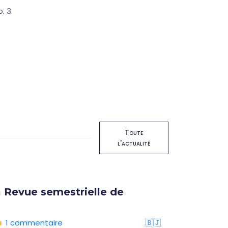
. 3.
Toute
l'actualité
 Revue semestrielle de
Format
16 oct
1 commentaire
🇧🇯
05/08/