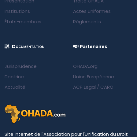
Présentation
Traité OHADA
Institutions
Actes uniformes
États-membres
Règlements
Documentation
Partenaires
Jurisprudence
OHADA.org
Doctrine
Union Européenne
Actualité
ACP Legal
/
CARO
Site internet de l'Association pour l'Unification du Droit