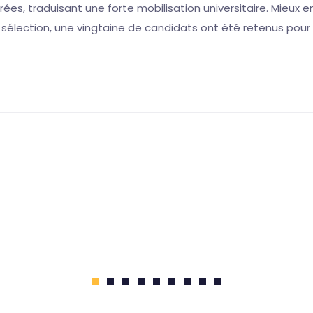
ées, traduisant une forte mobilisation universitaire. Mieux e
 sélection, une vingtaine de candidats ont été retenus pour 
1
2
3
4
5
6
7
8
9