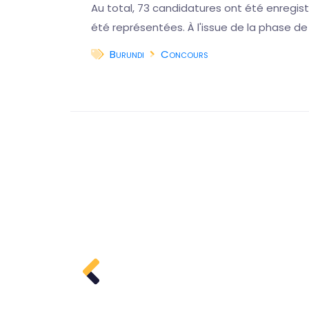
Au total, 73 candidatures ont été enregistr
HADA,
été représentées. À l'issue de la phase de
arbitrage,
Burundi
Concours
a suite