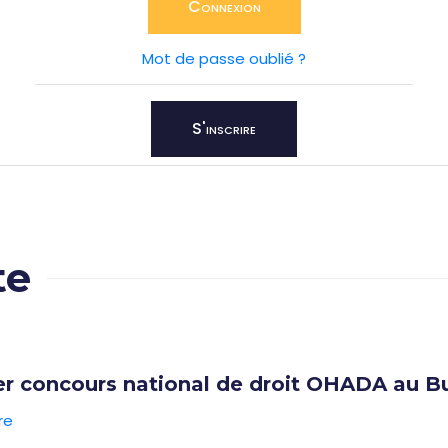
Connexion
Mot de passe oublié ?
S'inscrire
te
er concours national de droit OHADA au B
re