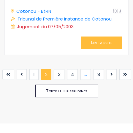
Cotonou
-
Bénin
🇧🇯
Tribunal de Première Instance de Cotonou
Jugement du 07/05/2003
Lire la suite
(current)
1
2
3
4
...
8
Toute la jurisprudence