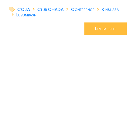
CCJA
Club OHADA
Conférence
Kinshasa
Lubumbashi
Lire la suite