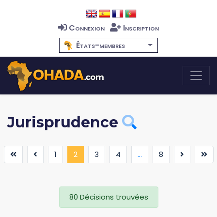
Connexion
Inscription
États-membres
Jurisprudence
(current)
1
2
3
4
...
8
80 Décisions trouvées