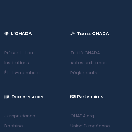
L'OHADA
Textes OHADA
Présentation
Traité OHADA
Institutions
Actes uniformes
États-membres
Règlements
Documentation
Partenaires
Jurisprudence
OHADA.org
Doctrine
Union Européenne