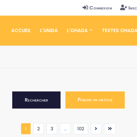
Connexion
Insc
ACCUEIL
L'UNIDA
L'OHADA
TEXTES OHAD
Publier un article
Rechercher
(current)
1
2
3
...
102