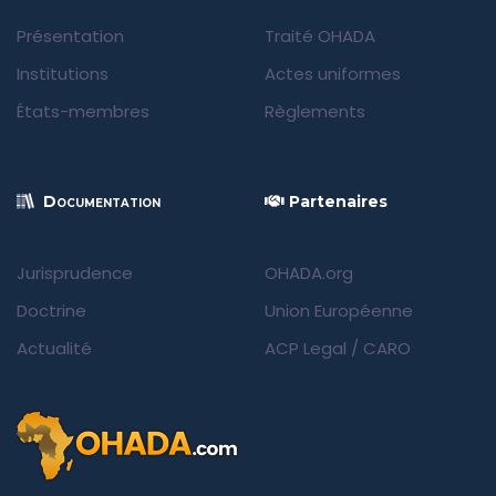
Présentation
Traité OHADA
Institutions
Actes uniformes
États-membres
Règlements
Documentation
Partenaires
Jurisprudence
OHADA.org
Doctrine
Union Européenne
Actualité
ACP Legal
/
CARO