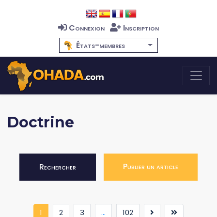
Connexion
Inscription
États-membres
Doctrine
Publier un article
Rechercher
(current)
1
2
3
...
102