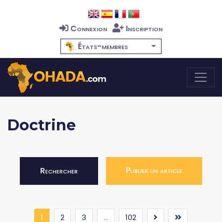
Connexion
Inscription
États-membres
Doctrine
Publier un article
Rechercher
(current)
1
2
3
...
102