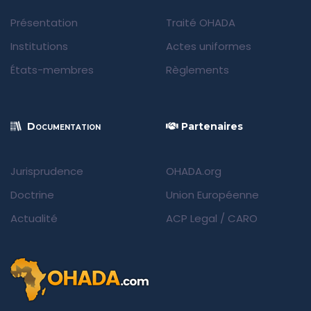
Présentation
Traité OHADA
Institutions
Actes uniformes
États-membres
Règlements
Documentation
Partenaires
Jurisprudence
OHADA.org
Doctrine
Union Européenne
Actualité
ACP Legal
/
CARO