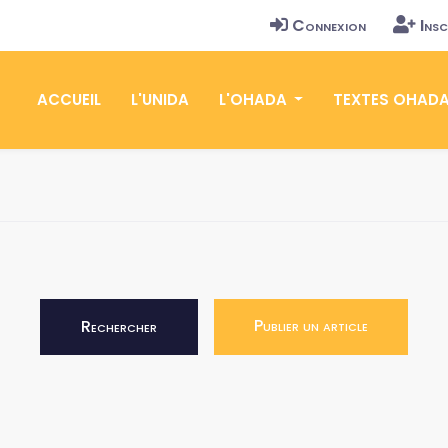
Connexion
Insc
ACCUEIL
L'UNIDA
L'OHADA
TEXTES OHAD
Publier un article
Rechercher