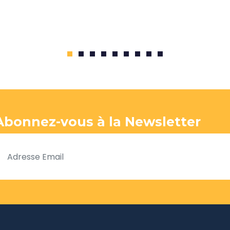
1
2
3
4
5
6
7
8
9
Abonnez-vous à la Newsletter