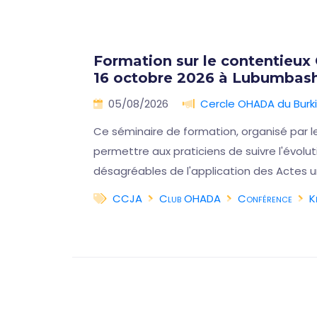
lles
Formation sur le contentieux
16 octobre 2026 à Lubumbash
🇨🇩
05/08/2026
Cercle OHADA du Burk
on
Ce séminaire de formation, organisé par l
iques
permettre aux praticiens de suivre l'évol
désagréables de l'application des Actes u
CCJA
Club OHADA
Conférence
K
a suite