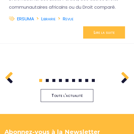
communautaires africains ou du Droit comparé.
ERSUMA
Librairie
Revue
Lire la suite
1
2
3
4
5
6
7
8
9
Toute l'actualité
Abonnez-vous à la Newsletter