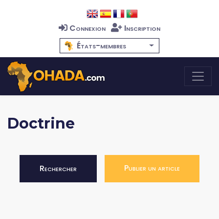
Connexion
Inscription
États-membres
Doctrine
Publier un article
Rechercher