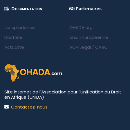
Documentation
Partenaires
Jurisprudence
OHADA.org
Doctrine
Union Européenne
Actualité
ACP Legal
/
CARO
Site internet de l'Association pour l'Unification du Droit
en Afrique (UNIDA)
Contactez-nous