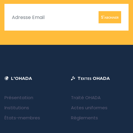
S'abonner
L'OHADA
Textes OHADA
Présentation
Traité OHADA
Institutions
Actes uniformes
États-membres
Règlements