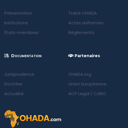
Présentation
Traité OHADA
Institutions
Actes uniformes
États-membres
Règlements
Documentation
Partenaires
Jurisprudence
OHADA.org
Doctrine
Union Européenne
Actualité
ACP Legal
/
CARO