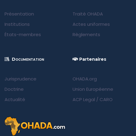
Présentation
Traité OHADA
Institutions
Actes uniformes
États-membres
Règlements
Documentation
Partenaires
Jurisprudence
OHADA.org
Doctrine
Union Européenne
Actualité
ACP Legal
/
CARO