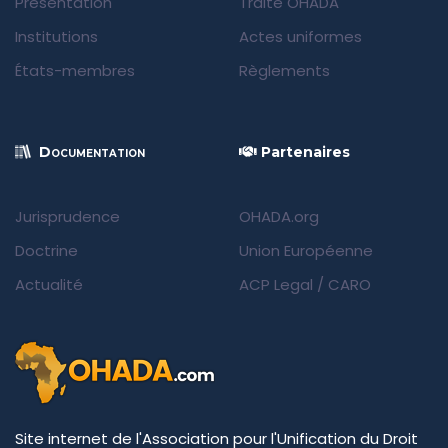
Présentation
Traité OHADA
Institutions
Actes uniformes
États-membres
Règlements
Documentation
Partenaires
Jurisprudence
OHADA.org
Doctrine
Union Européenne
Actualité
ACP Legal
/
CARO
Site internet de l'Association pour l'Unification du Droit