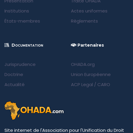
Présentation
Traité OHADA
Institutions
Actes uniformes
États-membres
Règlements
Documentation
Partenaires
Jurisprudence
OHADA.org
Doctrine
Union Européenne
Actualité
ACP Legal
/
CARO
Site internet de l'Association pour l'Unification du Droit