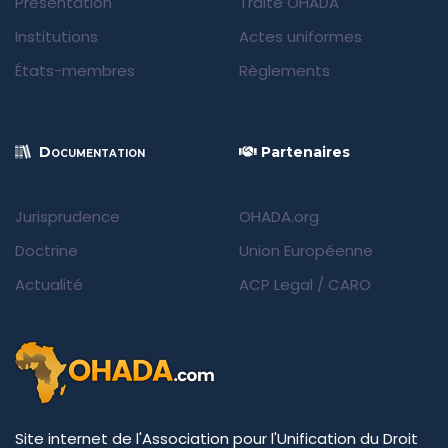
Présentation
Traité OHADA
Institutions
Actes uniformes
États-membres
Règlements
Documentation
Partenaires
Jurisprudence
OHADA.org
Doctrine
Union Européenne
Actualité
ACP Legal
/
CARO
Site internet de l'Association pour l'Unification du Droit