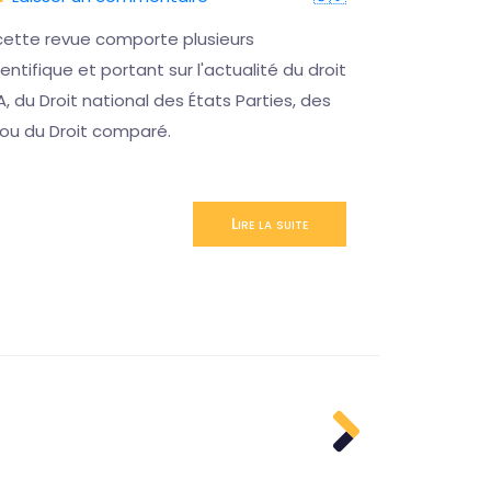
cette revue comporte plusieurs
Ce sémina
ntifique et portant sur l'actualité du droit
permettre
A, du Droit national des États Parties, des
désagréab
 ou du Droit comparé.
CCJA
Lire la suite