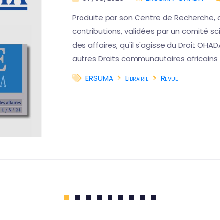
Produite par son Centre de Recherche, 
contributions, validées par un comité scie
des affaires, qu'il s'agisse du Droit OHAD
autres Droits communautaires africains
ERSUMA
Librairie
Revue
1
2
3
4
5
6
7
8
9