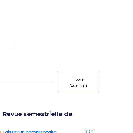
Toute
l'actualité
 Revue semestrielle de
Format
16 oct
Laisser un commentaire
🇧🇯
05/08/