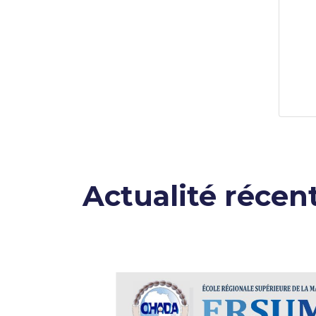
Actualité récen
nue le
🇨🇩