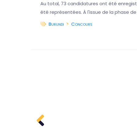
Au total, 73 candidatures ont été enregistr
HADA,
été représentées. À l'issue de la phase de
arbitrage,
Burundi
Concours
a suite