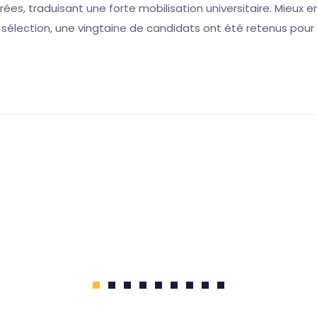
ées, traduisant une forte mobilisation universitaire. Mieux e
 sélection, une vingtaine de candidats ont été retenus pour 
1
2
3
4
5
6
7
8
9