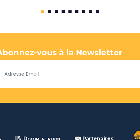
1
2
3
4
5
6
7
8
9
Abonnez-vous à la Newsletter
A
Documentation
Partenaires