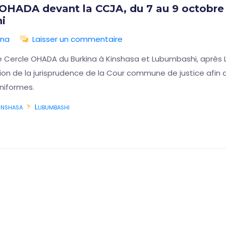
 OHADA devant la CCJA, du 7 au 9 octobre 
i
ina
Laisser un commentaire
e Cercle OHADA du Burkina à Kinshasa et Lubumbashi, après L
ution de la jurisprudence de la Cour commune de justice afi
niformes.
inshasa
Lubumbashi