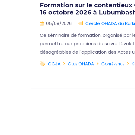
lles
Formation sur le contentieux
16 octobre 2026 à Lubumbash
🇨🇩
05/08/2026
Cercle OHADA du Burk
on
Ce séminaire de formation, organisé par l
iques
permettre aux praticiens de suivre l'évol
désagréables de l'application des Actes u
CCJA
Club OHADA
Conférence
K
a suite