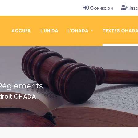
Connexion
Insc
ACCUEIL
L'UNIDA
L'OHADA
TEXTES OHAD
Règlements
 droit OHADA