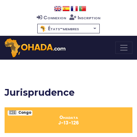
Connexion
Inscription
États-membres
Jurisprudence
🇨🇬
Congo
Ohadata
J-13-126