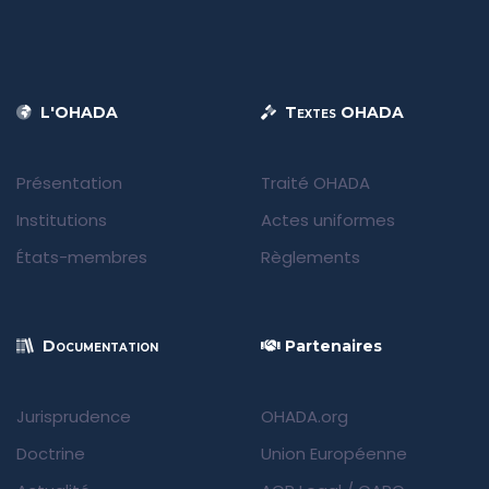
L'OHADA
Textes OHADA
Présentation
Traité OHADA
Institutions
Actes uniformes
États-membres
Règlements
Documentation
Partenaires
Jurisprudence
OHADA.org
Doctrine
Union Européenne