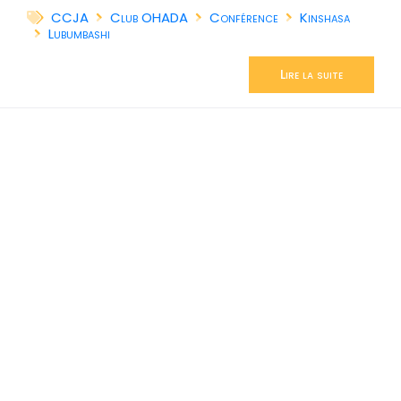
CCJA
Club OHADA
Conférence
Kinshasa
Lubumbashi
Lire la suite