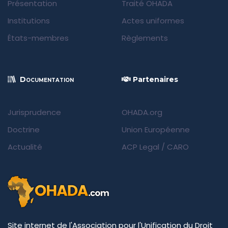
Présentation
Traité OHADA
Institutions
Actes uniformes
États-membres
Règlements
Documentation
Partenaires
Jurisprudence
OHADA.org
Doctrine
Union Européenne
Actualité
ACP Legal
/
CARO
Site internet de l'Association pour l'Unification du Droit