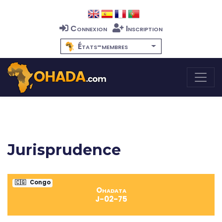
Connexion
Inscription
États-membres
Jurisprudence
🇨🇬
Congo
Ohadata
J-02-75