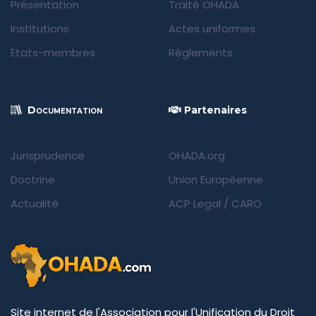
Présentation
Traité OHADA
Institutions
Actes uniformes
États-membres
Règlements
Documentation
Partenaires
Jurisprudence
OHADA.org
Doctrine
Union Européenne
Actualité
ACP Legal
/
CARO
Site internet de l'Association pour l'Unification du Droit