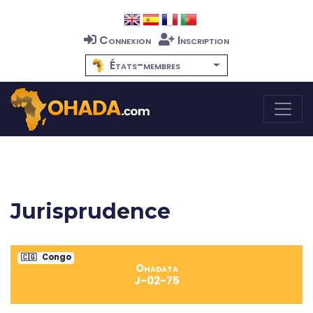
Connexion
Inscription
États-membres
Jurisprudence
🇨🇬
Congo
Ohadata
J-02-75