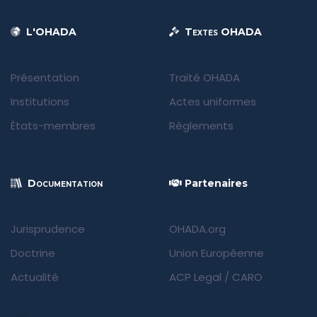
L'OHADA
Textes OHADA
Présentation
Traité OHADA
Institutions
Actes uniformes
États-membres
Règlements
Documentation
Partenaires
Jurisprudence
OHADA.org
Doctrine
Union Européenne
Actualité
ACP Legal
/
CARO