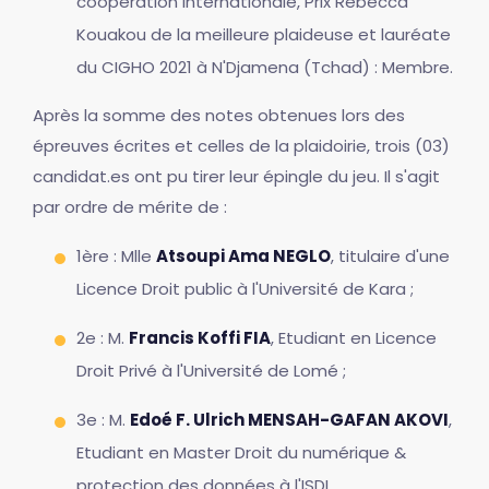
coopération internationale, Prix Rebecca
Kouakou de la meilleure plaideuse et lauréate
du CIGHO 2021 à N'Djamena (Tchad) : Membre.
Après la somme des notes obtenues lors des
épreuves écrites et celles de la plaidoirie, trois (03)
candidat.es ont pu tirer leur épingle du jeu. Il s'agit
par ordre de mérite de :
1ère : Mlle
Atsoupi Ama NEGLO
, titulaire d'une
Licence Droit public à l'Université de Kara ;
2e : M.
Francis Koffi FIA
, Etudiant en Licence
Droit Privé à l'Université de Lomé ;
3e : M.
Edoé F. Ulrich MENSAH-GAFAN AKOVI
,
Etudiant en Master Droit du numérique &
protection des données à l'ISDI.