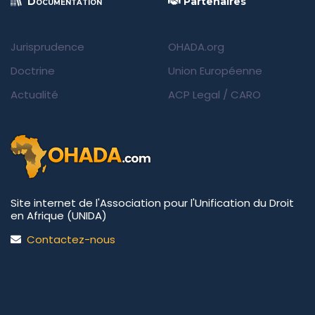
Documentation
Partenaires
Jurisprudence
OHADA.org
Doctrine
Union Européenne
Actualité
ACP Legal
/
CARO
Site internet de l'Association pour l'Unification du Droit
en Afrique (UNIDA)
Contactez-nous