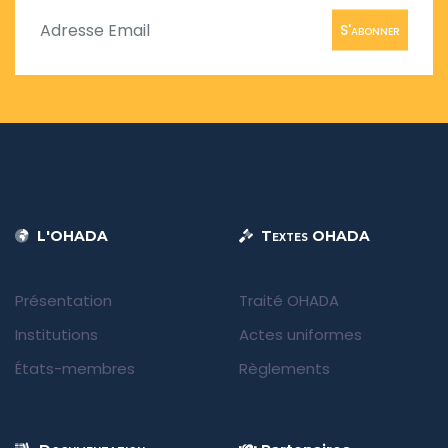
S'abonner
L'OHADA
Textes OHADA
Présentation
Traité OHADA
Institutions
Actes uniformes
États-membres
Règlements