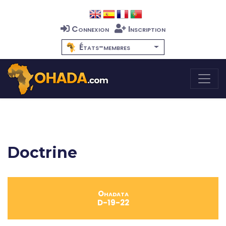
Connexion
Inscription
États-membres
Doctrine
Ohadata
D-19-22