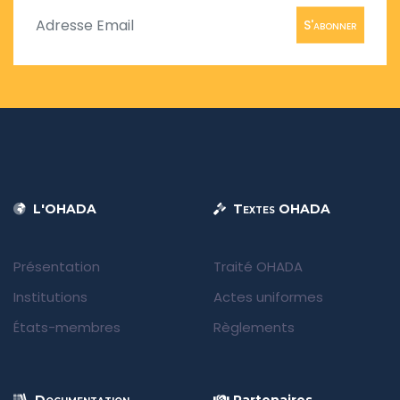
S'abonner
L'OHADA
Textes OHADA
Présentation
Traité OHADA
Institutions
Actes uniformes
États-membres
Règlements