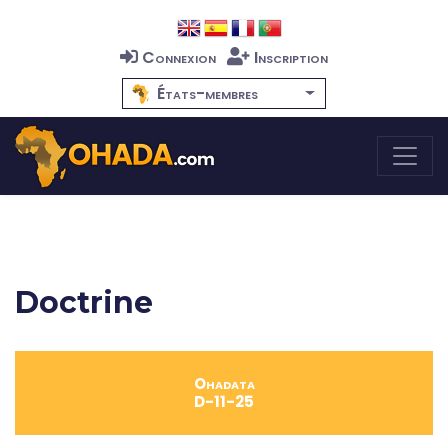
Connexion
Inscription
États-membres
Doctrine
Ohadata
D-11-25