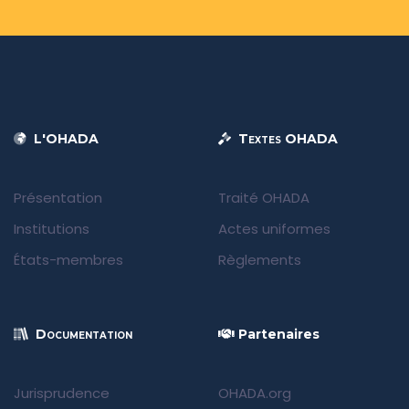
L'OHADA
Textes OHADA
Présentation
Traité OHADA
Institutions
Actes uniformes
États-membres
Règlements
Documentation
Partenaires
Jurisprudence
OHADA.org